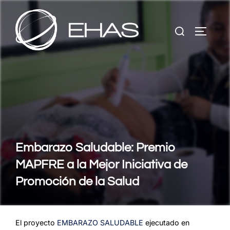
Saltar
al
Buscar:
contenido
ALTERN
Embarazo Saludable: Premio
MAPFRE a la Mejor Iniciativa de
Promoción de la Salud
El proyecto
EMBARAZO SALUDABLE
ejecutado en