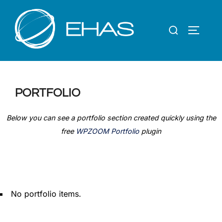
Saltar
al
Buscar:
contenido
ALTERN
PORTFOLIO
Below you can see a portfolio section created quickly using the
free
WPZOOM Portfolio
plugin
No portfolio items.