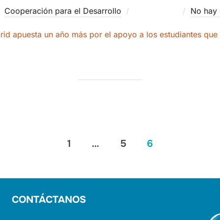
Publicado
Cooperación para el Desarrollo
28/02/2012
No hay 
el
rid apuesta un año más por el apoyo a los estudiantes que 
1
…
5
6
CONTÁCTANOS