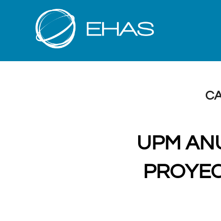
Saltar
al
contenido
CA
UPM ANU
PROYEC