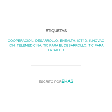
ETIQUETAS
COOPERACIÓN
,
DESARROLLO
,
EHEALTH
,
ICT4D
,
INNOVAC
IÓN
,
TELEMEDICINA
,
TIC PARA EL DESARROLLO
,
TIC PARA
LA SALUD
AUTOR DE LA ENTRADA
EHAS
ESCRITO POR