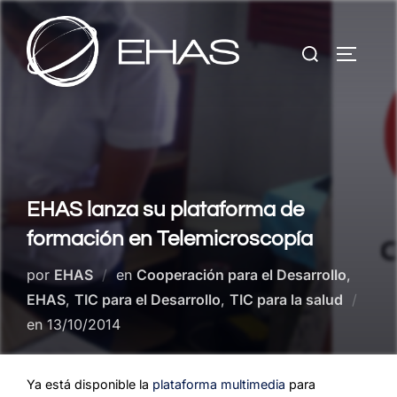
Saltar
al
Buscar:
contenido
ALTERN
EHAS lanza su plataforma de
formación en Telemicroscopía
por
EHAS
en
Cooperación para el Desarrollo
,
EHAS
,
TIC para el Desarrollo
,
TIC para la salud
Publicado
en
13/10/2014
el
Ya está disponible la
plataforma multimedia
para