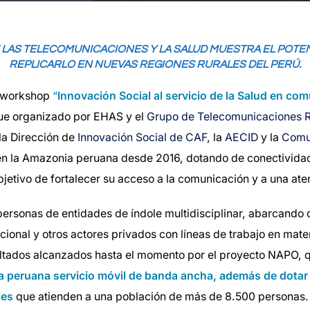
LAS TELECOMUNICACIONES Y LA SALUD MUESTRA EL POTENC
REPLICARLO EN NUEVAS REGIONES RURALES DEL PERÚ.
 workshop
“
Innovación Social al servicio de la Salud en co
fue organizado por EHAS y el
Grupo de Telecomunicaciones R
la Dirección de
Innovación Social de CAF
, la
AECID
y la
Comu
en la Amazonia peruana desde 2016, dotando de conectivida
jetivo de fortalecer su acceso a la comunicación y a una ate
ersonas de entidades de índole multidisciplinar, abarcando 
onal y otros actores privados con líneas de trabajo en mate
sultados alcanzados hasta el momento por el proyecto NAPO, 
 peruana servicio móvil de banda ancha, además de dotar d
les
que atienden a una población de más de 8.500 personas.