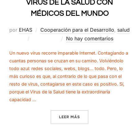
VIRUS DE LA SALUD CON
MÉDICOS DEL MUNDO
por
EHAS
Cooperación para el Desarrollo
,
salud
Publicado
11/07/2012
No hay comentarios
el
Un nuevo virus recorre imparable Internet. Contagiando a
cuantas personas se cruzan en su camino. Volviéndolo
todo azul: redes sociales, webs, blogs… todo. Pero, lo
más curioso es que, al contrario de lo que pasa con el
resto de virus, contagiarse en este caso es positivo. Sí,
porque el Virus de la Salud tiene la extraordinaria
capacidad …
«VAMOS A CONTAGIARNOS 
LEER MÁS